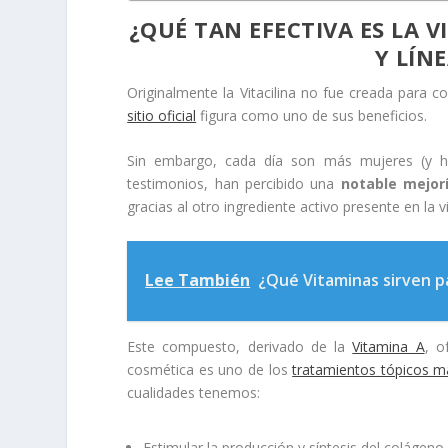
¿QUÉ TAN EFECTIVA ES LA 
Y LÍN
Originalmente la Vitacilina no fue creada para c
sitio oficial
figura como uno de sus beneficios.
Sin embargo, cada día son más mujeres (y ho
testimonios, han percibido una
notable mejorí
gracias al otro ingrediente activo presente en la vit
Lee También
¿Qué Vitaminas sirven pa
Este compuesto, derivado de la
Vitamina A
, o
cosmética es uno de los
tratamientos tópicos má
cualidades tenemos:
Estimular la producción y síntesis del colágeno