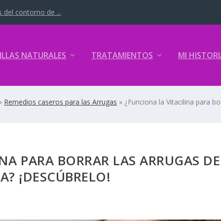
 del contorno de ...
ILLAS NATURALES
TRATAMIENTOS
MI HISTORI
»
Remedios caseros para las Arrugas
»
¿Funciona la Vitacilina para bo
INA PARA BORRAR LAS ARRUGAS DE
A? ¡DESCÚBRELO!