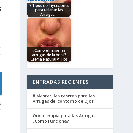
7 Tipos de Inyecciones
S
para rellenar las
Arrugas…
Los rellenos faciales o
rellenos dérmicos se
u
realizan mediante
inyecciones de diversas
sustancias que sirven
para rellenar (valga la
redundancia)…
s
¿Cómo eliminar las
s
arrugas de la boca?
Crema Natural y Tips
Debido a la delicadeza de
la piel en los labios y al
lado de la boca es que
aparecen líneas…
ENTRADAS RECIENTES
8 Mascarillas caseras para las
Arrugas del contorno de Ojos
a
s
Orinoterapia para las Arrugas
¿Cómo Funciona?