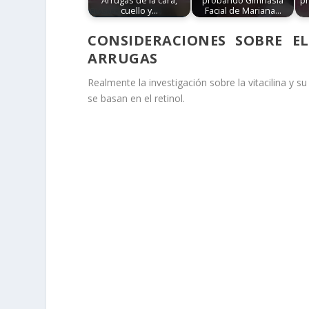
Arrugas de la cara,
probando Gimnasia
pr
cuello y…
Facial de Mariana…
CONSIDERACIONES SOBRE EL
ARRUGAS
Realmente la investigación sobre la vitacilina y 
se basan en el retinol.