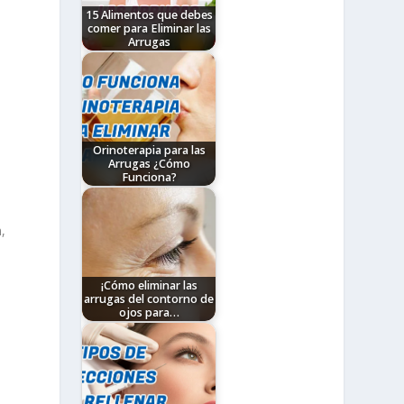
15 Alimentos que debes
comer para Eliminar las
Arrugas
Muchas veces nos
preocupamos por
encontrar el mejor
tratamiento para eliminar
las arrugas y probamos
desde mascarillas,
remedios caseros o…
Orinoterapia para las
Arrugas ¿Cómo
Funciona?
Quizás tengas una idea
muy vaga sobre la
orinoterapia para las
,
arrugas, pero aquí
conocerás de qué se
trata y…
¡Cómo eliminar las
arrugas del contorno de
ojos para…
Lo primero que te puedo
decir es que existen
mujeres adultas que no
tienen estas líneas de
expresión alrededor de…