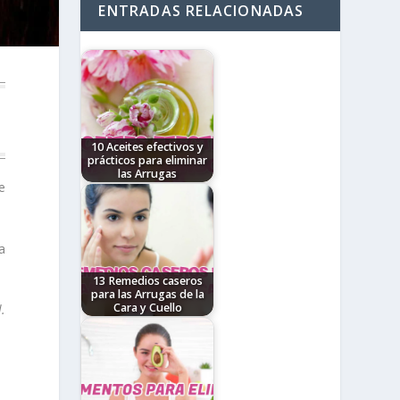
ENTRADAS RELACIONADAS
10 Aceites efectivos y
prácticos para eliminar
las Arrugas
e
Dentro de estos aceites
podemos encontrar de
dos tipos: Esenciales y
Vegetales. Los aceites
esenciales provienen de
a
extractos de flores,…
13 Remedios caseros
para las Arrugas de la
Cara y Cuello
.
El reloj corre y a su paso
va desgastando la
capacidad de nuestra piel
para regenerarse.
Dejando marcas en
forma…