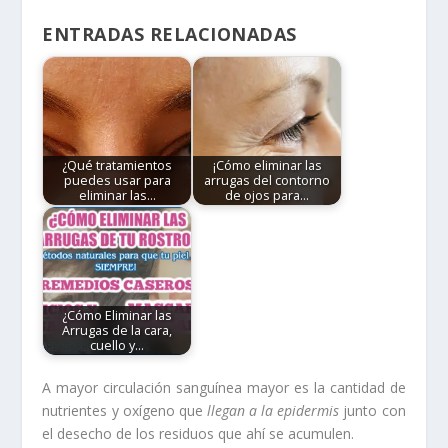
ENTRADAS RELACIONADAS
¿Qué tratamientos
¡Cómo eliminar las
puedes usar para
arrugas del contorno
eliminar las…
de ojos para…
¿Cómo Eliminar las
Arrugas de la cara,
cuello y…
A mayor circulación sanguínea mayor es la cantidad de
nutrientes y oxígeno que
llegan a la epidermis
junto con
el desecho de los residuos que ahí se acumulen.