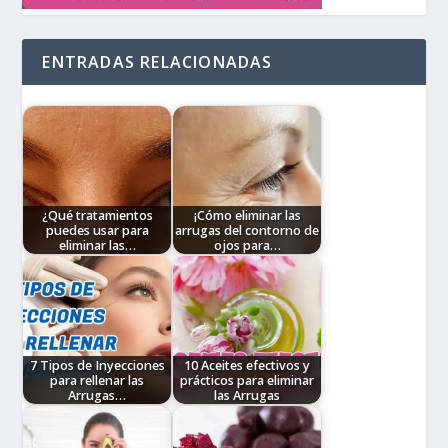
ENTRADAS RELACIONADAS
¿Qué tratamientos
¡Cómo eliminar las
puedes usar para
arrugas del contorno de
eliminar las…
ojos para…
Nuestros ojos son
Lo primero que te puedo
considerados las
decir es que existen
ventanas del alma y se
mujeres adultas que no
puede saber mucho de
tienen estas líneas de
una persona con solo
expresión alrededor de…
mirar directamente…
7 Tipos de Inyecciones
10 Aceites efectivos y
para rellenar las
prácticos para eliminar
Arrugas…
las Arrugas
Los rellenos faciales o
Dentro de estos aceites
rellenos dérmicos se
podemos encontrar de
realizan mediante
dos tipos: Esenciales y