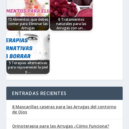
inyecciones de diversas
Vegetales. Los aceites
sustancias que sirven
esenciales provienen de
para rellenar (valga la
extractos de flores,…
redundancia)…
15 Alimentos que debes
8 Tratamientos
comer para Eliminar las
naturales para las
Arrugas
Arrugas con un…
Muchas veces nos
Una de las cosas que
preocupamos por
todas las personas
encontrar el mejor
buscan retrasar cuando
tratamiento para eliminar
pasan los 30 - 35 años, es
las arrugas y probamos
la aparición…
desde mascarillas,
remedios caseros o…
5 Terapias alternativas
para rejuvenecer la piel
y…
Si estás aquí es porque
quieres que el paso del
tiempo no te alcance tan
rápido. La realidad es
ENTRADAS RECIENTES
que…
8 Mascarillas caseras para las Arrugas del contorno
de Ojos
Orinoterapia para las Arrugas ¿Cómo Funciona?